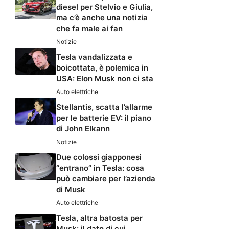
diesel per Stelvio e Giulia,
ma c’è anche una notizia
che fa male ai fan
Notizie
Tesla vandalizzata e
boicottata, è polemica in
USA: Elon Musk non ci sta
Auto elettriche
Stellantis, scatta l’allarme
per le batterie EV: il piano
di John Elkann
Notizie
Due colossi giapponesi
“entrano” in Tesla: cosa
può cambiare per l’azienda
di Musk
Auto elettriche
Tesla, altra batosta per
Musk: il dato di cui