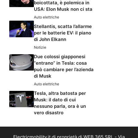
boicottata, è polemica in
USA: Elon Musk non ci sta
Auto elettriche
Stellantis, scatta l’allarme
per le batterie EV: il piano
di John Elkann
Notizie
Due colossi giapponesi
“entrano” in Tesla: cosa
può cambiare per l’azienda
di Musk
Auto elettriche
Tesla, altra batosta per
Musk: il dato di cui
nessuno parla, ora è un
vero disastro
Electricmobility.it di proprietà di WEB 365 SRL - Via