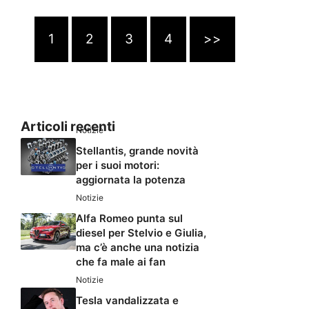
1
2
3
4
>>
Articoli recenti
Notizie
Stellantis, grande novità
per i suoi motori:
aggiornata la potenza
Notizie
Alfa Romeo punta sul
diesel per Stelvio e Giulia,
ma c’è anche una notizia
che fa male ai fan
Notizie
Tesla vandalizzata e