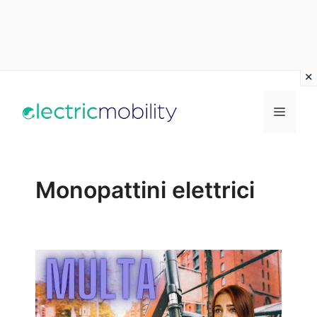
Vai
al
Menu
contenuto
Monopattini elettrici