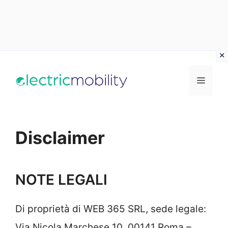
Vai
al
Menu
contenuto
Disclaimer
NOTE LEGALI
Di proprietà di WEB 365 SRL, sede legale:
Via Nicola Marchese 10, 00141 Roma –