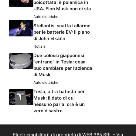
boicottata, è polemica in
USA: Elon Musk non ci sta
Auto elettriche
Stellantis, scatta l’allarme
per le batterie EV: il piano
di John Elkann
Notizie
Due colossi giapponesi
“entrano” in Tesla: cosa
può cambiare per l’azienda
di Musk
Auto elettriche
Tesla, altra batosta per
Musk: il dato di cui
nessuno parla, ora è un
vero disastro
Electricmobility.it di proprietà di WEB 365 SRL - Via