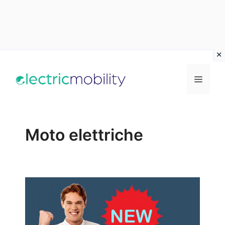
Vai
al
Menu
contenuto
Moto elettriche