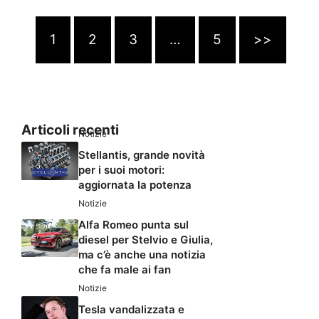
1
2
3
…
5
>>
Articoli recenti
Notizie
Stellantis, grande novità
per i suoi motori:
aggiornata la potenza
Notizie
Alfa Romeo punta sul
diesel per Stelvio e Giulia,
ma c’è anche una notizia
che fa male ai fan
Notizie
Tesla vandalizzata e