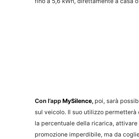
fino a 5,6 kWh, direttamente a casa o 
Con l’app
MySilence
,
poi, sarà possib
sul veicolo. Il suo utilizzo permetterà
la percentuale della ricarica, attivare
promozione imperdibile, ma da coglier