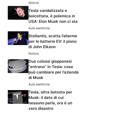
Notizie
Tesla vandalizzata e
boicottata, è polemica in
USA: Elon Musk non ci sta
Auto elettriche
Stellantis, scatta l’allarme
per le batterie EV: il piano
di John Elkann
Notizie
Due colossi giapponesi
“entrano” in Tesla: cosa
può cambiare per l’azienda
di Musk
Auto elettriche
Tesla, altra batosta per
Musk: il dato di cui
nessuno parla, ora è un
vero disastro