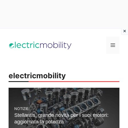
Vai
al
Menu
contenuto
electricmobility
NOTIZIE
Stellantis, grande novità per i suoi motori:
aggiornata la potenza