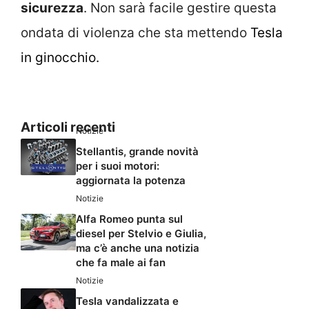
sicurezza
. Non sarà facile gestire questa
ondata di violenza che sta mettendo
Tesla
in ginocchio.
Articoli recenti
Notizie
Stellantis, grande novità
per i suoi motori:
aggiornata la potenza
Notizie
Alfa Romeo punta sul
diesel per Stelvio e Giulia,
ma c’è anche una notizia
che fa male ai fan
Notizie
Tesla vandalizzata e