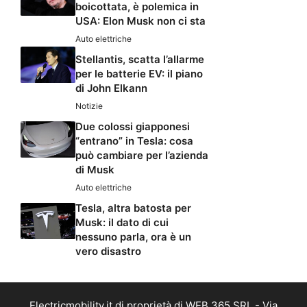
boicottata, è polemica in
USA: Elon Musk non ci sta
Auto elettriche
Stellantis, scatta l’allarme
per le batterie EV: il piano
di John Elkann
Notizie
Due colossi giapponesi
“entrano” in Tesla: cosa
può cambiare per l’azienda
di Musk
Auto elettriche
Tesla, altra batosta per
Musk: il dato di cui
nessuno parla, ora è un
vero disastro
Electricmobility.it di proprietà di WEB 365 SRL - Via