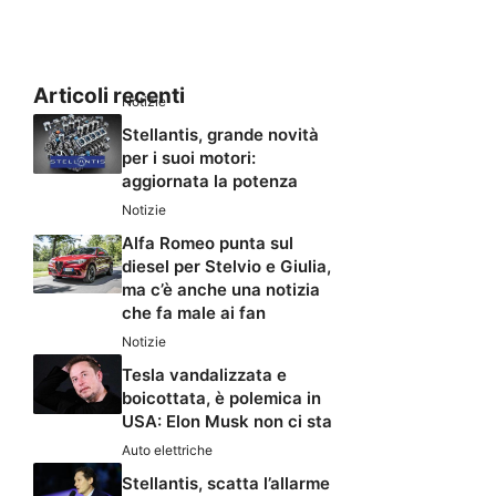
Articoli recenti
Notizie
Stellantis, grande novità
per i suoi motori:
aggiornata la potenza
Notizie
Alfa Romeo punta sul
diesel per Stelvio e Giulia,
ma c’è anche una notizia
che fa male ai fan
Notizie
Tesla vandalizzata e
boicottata, è polemica in
USA: Elon Musk non ci sta
Auto elettriche
Stellantis, scatta l’allarme