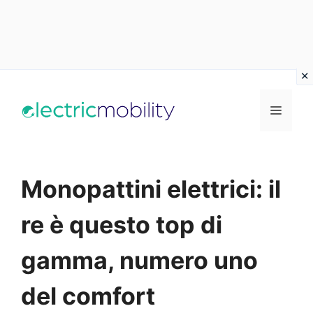
Vai
al
Menu
contenuto
Monopattini elettrici: il
re è questo top di
gamma, numero uno
del comfort