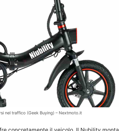
persi nel traffico (Geek Buying) – Nextmoto.it
ffre concretamente il veicolo. Il Nubility monta