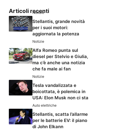
Articoli recenti
Notizie
Stellantis, grande novità
per i suoi motori:
aggiornata la potenza
Notizie
Alfa Romeo punta sul
diesel per Stelvio e Giulia,
ma c’è anche una notizia
che fa male ai fan
Notizie
Tesla vandalizzata e
boicottata, è polemica in
USA: Elon Musk non ci sta
Auto elettriche
Stellantis, scatta l’allarme
per le batterie EV: il piano
di John Elkann