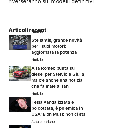
riverseranno sui modelli definitivi.
Articoli recenti
Notizie
Stellantis, grande novità
per i suoi motori:
aggiornata la potenza
Notizie
Alfa Romeo punta sul
diesel per Stelvio e Giulia,
ma c’è anche una notizia
che fa male ai fan
Notizie
Tesla vandalizzata e
boicottata, è polemica in
USA: Elon Musk non ci sta
Auto elettriche