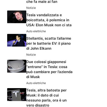
che fa male ai fan
Notizie
Tesla vandalizzata e
boicottata, è polemica in
USA: Elon Musk non ci sta
Auto elettriche
Stellantis, scatta l’allarme
per le batterie EV: il piano
di John Elkann
Notizie
Due colossi giapponesi
“entrano” in Tesla: cosa
può cambiare per l’azienda
di Musk
Auto elettriche
Tesla, altra batosta per
Musk: il dato di cui
nessuno parla, ora è un
vero disastro