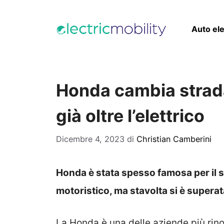
Vai
al
Auto ele
contenuto
Honda cambia strada: 
già oltre l’elettrico
Dicembre 4, 2023
di
Christian Camberini
Honda è stata spesso famosa per il s
motoristico, ma stavolta si è superat
La Honda è una delle aziende più rin