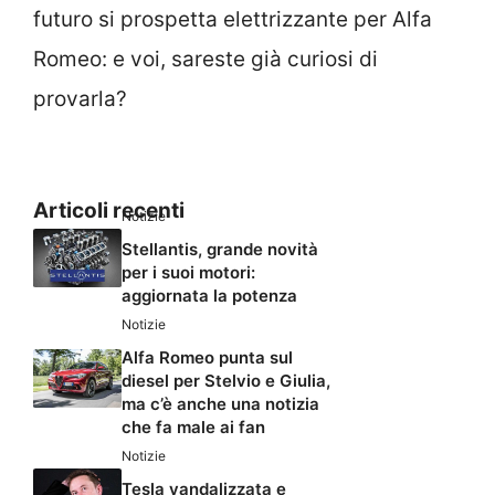
futuro si prospetta elettrizzante per Alfa
Romeo: e voi, sareste già curiosi di
provarla?
Articoli recenti
Notizie
Stellantis, grande novità
per i suoi motori:
aggiornata la potenza
Notizie
Alfa Romeo punta sul
diesel per Stelvio e Giulia,
ma c’è anche una notizia
che fa male ai fan
Notizie
Tesla vandalizzata e