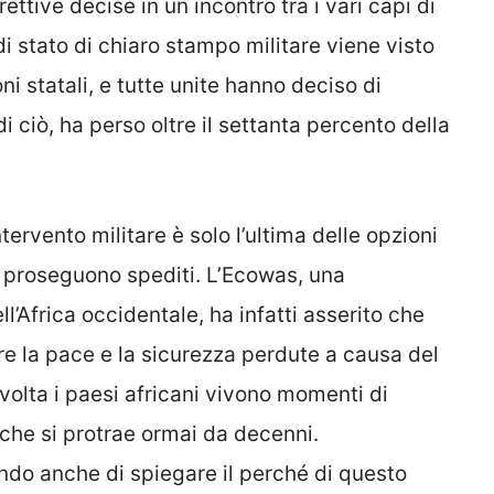
ettive decise in un incontro tra i vari capi di
 di stato di chiaro stampo militare viene visto
i statali, e tutte unite hanno deciso di
 di ciò, ha perso oltre il settanta percento della
ntervento militare è solo l’ultima delle opzioni
so proseguono spediti. L’Ecowas, una
l’Africa occidentale, ha infatti asserito che
ere la pace e la sicurezza perdute a causa del
volta i paesi africani vivono momenti di
à che si protrae ormai da decenni.
do anche di spiegare il perché di questo