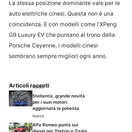
La stessa posizione dominante vale per le
auto elettriche cinesi. Questa non è una
coincidenza. E con modelli come l’XPeng
G9 Luxury EV che puntano al trono della
Porsche Cayenne, i modelli cinesi
sembrano sempre migliori ogni anno.
Articoli recenti
Notizie
Stellantis, grande novità
per i suoi motori:
aggiornata la potenza
Notizie
Alfa Romeo punta sul
diesel per Stelvio e Giulia,