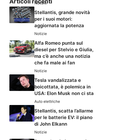
Articoli recenti
Notizie
Stellantis, grande novità
per i suoi motori:
aggiornata la potenza
Notizie
Alfa Romeo punta sul
diesel per Stelvio e Giulia,
ma c’è anche una notizia
che fa male ai fan
Notizie
Tesla vandalizzata e
boicottata, è polemica in
USA: Elon Musk non ci sta
Auto elettriche
Stellantis, scatta l’allarme
per le batterie EV: il piano
di John Elkann
Notizie