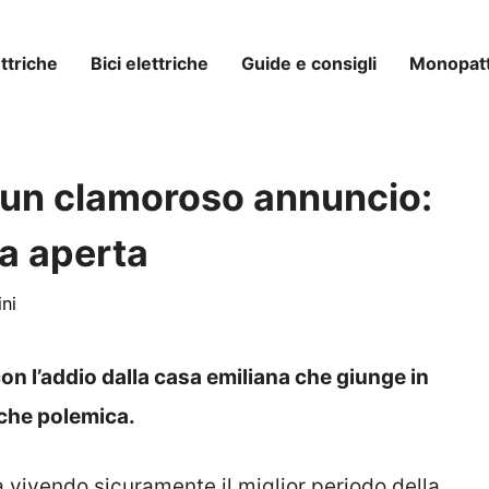
ttriche
Bici elettriche
Guide e consigli
Monopatti
a un clamoroso annuncio:
a aperta
ni
on l’addio dalla casa emiliana che giunge in
che polemica.
 vivendo sicuramente il miglior periodo della