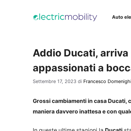
Vai
al
Auto ele
contenuto
Addio Ducati, arriv
appassionati a bocc
Settembre 17, 2023
di
Francesco Domenighi
Grossi cambiamenti in casa Ducati, c
maniera davvero inattesa e con qual
In queste ultime stagioni la
Ducati
sta