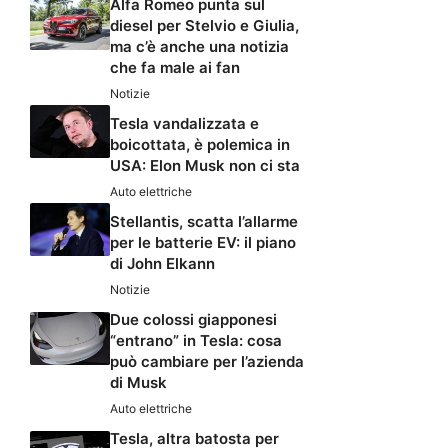
Alfa Romeo punta sul
diesel per Stelvio e Giulia,
ma c’è anche una notizia
che fa male ai fan
Notizie
Tesla vandalizzata e
boicottata, è polemica in
USA: Elon Musk non ci sta
Auto elettriche
Stellantis, scatta l’allarme
per le batterie EV: il piano
di John Elkann
Notizie
Due colossi giapponesi
“entrano” in Tesla: cosa
può cambiare per l’azienda
di Musk
Auto elettriche
Tesla, altra batosta per