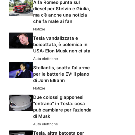
Alfa Romeo punta sul
diesel per Stelvio e Giulia,
ma c’è anche una notizia
che fa male ai fan
Notizie
Tesla vandalizzata e
boicottata, è polemica in
USA: Elon Musk non ci sta
Auto elettriche
Stellantis, scatta l’allarme
per le batterie EV: il piano
di John Elkann
Notizie
Due colossi giapponesi
“entrano” in Tesla: cosa
può cambiare per l’azienda
di Musk
Auto elettriche
Tesla, altra batosta per