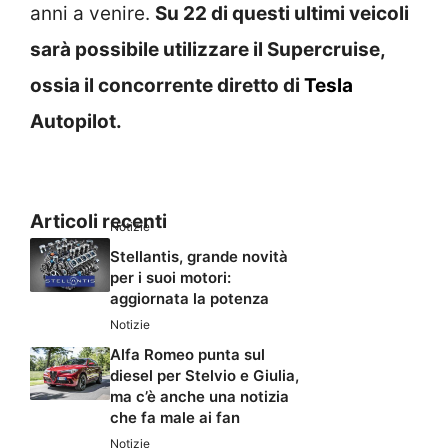
anni a venire.
Su 22 di questi ultimi veicoli
sarà possibile utilizzare il Supercruise,
ossia il concorrente diretto di
Tesla
Autopilot.
Articoli recenti
Notizie
Stellantis, grande novità
per i suoi motori:
aggiornata la potenza
Notizie
Alfa Romeo punta sul
diesel per Stelvio e Giulia,
ma c’è anche una notizia
che fa male ai fan
Notizie