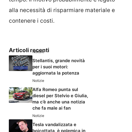
alla necessità di risparmiare materiale e
contenere i costi.
Articoli recenti
Notizie
Stellantis, grande novità
per i suoi motori:
aggiornata la potenza
Notizie
Alfa Romeo punta sul
diesel per Stelvio e Giulia,
ma c’è anche una notizia
che fa male ai fan
Notizie
Tesla vandalizzata e
boicottata, è polemica in