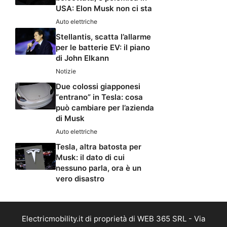
USA: Elon Musk non ci sta
Auto elettriche
Stellantis, scatta l’allarme
per le batterie EV: il piano
di John Elkann
Notizie
Due colossi giapponesi
“entrano” in Tesla: cosa
può cambiare per l’azienda
di Musk
Auto elettriche
Tesla, altra batosta per
Musk: il dato di cui
nessuno parla, ora è un
vero disastro
Electricmobility.it di proprietà di WEB 365 SRL - Via