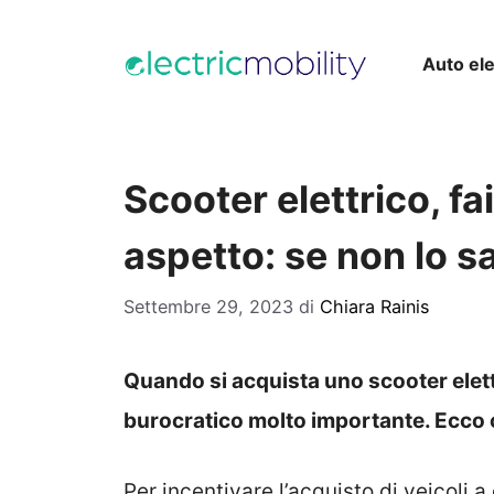
Vai
al
Auto ele
contenuto
Scooter elettrico, f
aspetto: se non lo sa
Settembre 29, 2023
di
Chiara Rainis
Quando si acquista uno scooter elett
burocratico molto importante. Ecco 
Per incentivare l’acquisto di veicoli a