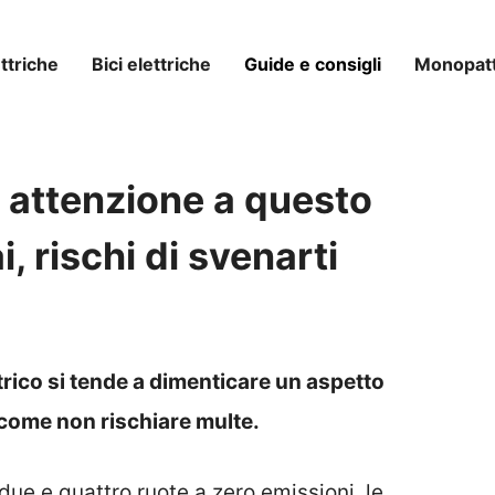
ttriche
Bici elettriche
Guide e consigli
Monopatti
ai attenzione a questo
i, rischi di svenarti
rico si tende a dimenticare un aspetto
come non rischiare multe.
 due e quattro ruote a zero emissioni, le