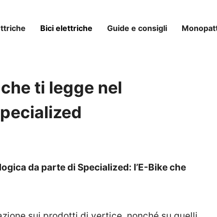
ttriche
Bici elettriche
Guide e consigli
Monopatti
 che ti legge nel
Specialized
logica da parte di Specialized: l’E-Bike che
zione sui prodotti di vertice, nonché su quelli