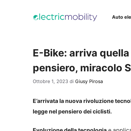
Vai
al
Auto ele
contenuto
E-Bike: arriva quella
pensiero, miracolo 
Ottobre 1, 2023
di
Giusy Pirosa
E’arrivata la nuova rivoluzione tecno
legge nel pensiero dei ciclisti.
Evoluzione della tecnologia
e applica