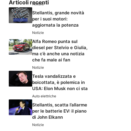
Articoli recenti
Notizie
Stellantis, grande novità
per i suoi motori:
aggiornata la potenza
Notizie
Alfa Romeo punta sul
diesel per Stelvio e Giulia,
ma c’è anche una notizia
che fa male ai fan
Notizie
Tesla vandalizzata e
boicottata, è polemica in
USA: Elon Musk non ci sta
Auto elettriche
Stellantis, scatta l’allarme
per le batterie EV: il piano
di John Elkann
Notizie