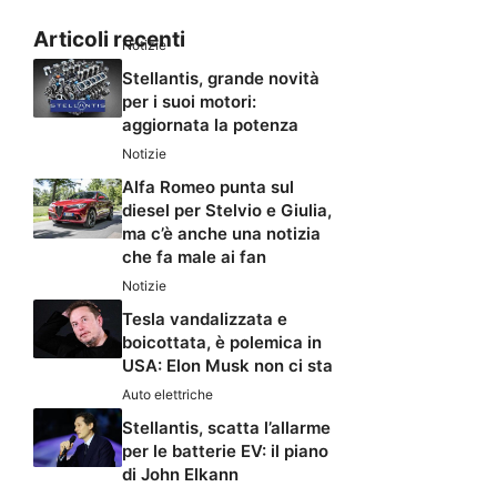
Articoli recenti
Notizie
Stellantis, grande novità
per i suoi motori:
aggiornata la potenza
Notizie
Alfa Romeo punta sul
diesel per Stelvio e Giulia,
ma c’è anche una notizia
che fa male ai fan
Notizie
Tesla vandalizzata e
boicottata, è polemica in
USA: Elon Musk non ci sta
Auto elettriche
Stellantis, scatta l’allarme
per le batterie EV: il piano
di John Elkann