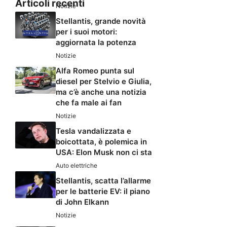
Articoli recenti
Notizie
Stellantis, grande novità
per i suoi motori:
aggiornata la potenza
Notizie
Alfa Romeo punta sul
diesel per Stelvio e Giulia,
ma c’è anche una notizia
che fa male ai fan
Notizie
Tesla vandalizzata e
boicottata, è polemica in
USA: Elon Musk non ci sta
Auto elettriche
Stellantis, scatta l’allarme
per le batterie EV: il piano
di John Elkann
Notizie