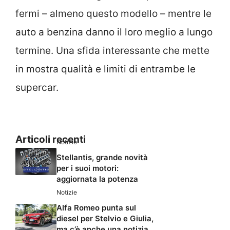
fermi – almeno questo modello – mentre le
auto a benzina danno il loro meglio a lungo
termine. Una sfida interessante che mette
in mostra qualità e limiti di entrambe le
supercar.
Articoli recenti
Notizie
Stellantis, grande novità
per i suoi motori:
aggiornata la potenza
Notizie
Alfa Romeo punta sul
diesel per Stelvio e Giulia,
ma c’è anche una notizia