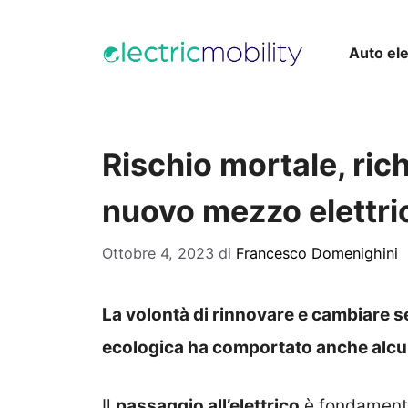
Vai
al
Auto ele
contenuto
Rischio mortale, rich
nuovo mezzo elettri
Ottobre 4, 2023
di
Francesco Domenighini
La volontà di rinnovare e cambiare se
ecologica ha comportato anche alcu
Il
passaggio all’elettrico
è fondamental