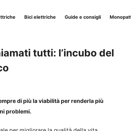
ttriche
Bici elettriche
Guide e consigli
Monopatti
iamati tutti: l’incubo del
co
mpre di più la viabilità per renderla più
ni problemi.
e per migliorare la qualità della vita.