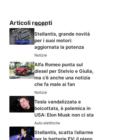
Articoli recenti
Notizie
Stellantis, grande novità
per i suoi motori:
aggiornata la potenza
Notizie
Alfa Romeo punta sul
diesel per Stelvio e Giulia,
ma c’è anche una notizia
che fa male ai fan
Notizie
Tesla vandalizzata e
boicottata, è polemica in
USA: Elon Musk non ci sta
Auto elettriche
Stellantis, scatta l’allarme
per le batterie EV: il piano