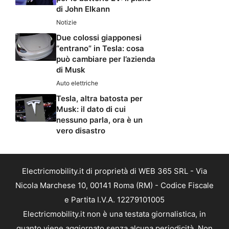
di John Elkann
Notizie
Due colossi giapponesi
“entrano” in Tesla: cosa
può cambiare per l’azienda
di Musk
Auto elettriche
Tesla, altra batosta per
Musk: il dato di cui
nessuno parla, ora è un
vero disastro
Electricmobility.it di proprietà di WEB 365 SRL - Via
Nicola Marchese 10, 00141 Roma (RM) - Codice Fiscale
e Partita I.V.A. 12279101005
Electricmobility.it non è una testata giornalistica, in
quanto viene aggiornato senza alcuna periodicità. Non