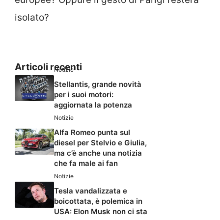
isolato?
Articoli recenti
Notizie
Stellantis, grande novità
per i suoi motori:
aggiornata la potenza
Notizie
Alfa Romeo punta sul
diesel per Stelvio e Giulia,
ma c’è anche una notizia
che fa male ai fan
Notizie
Tesla vandalizzata e
boicottata, è polemica in
USA: Elon Musk non ci sta