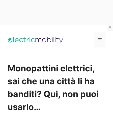
Vai
al
Menu
contenuto
Monopattini elettrici,
sai che una città li ha
banditi? Qui, non puoi
usarlo…