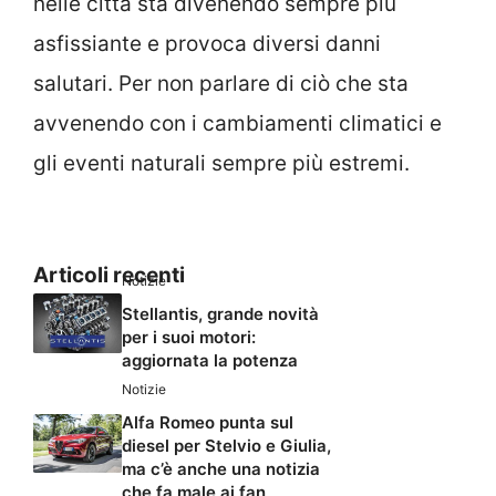
nelle città sta divenendo sempre più
asfissiante e provoca diversi danni
salutari. Per non parlare di ciò che sta
avvenendo con i cambiamenti climatici e
gli eventi naturali sempre più estremi.
Articoli recenti
Notizie
Stellantis, grande novità
per i suoi motori:
aggiornata la potenza
Notizie
Alfa Romeo punta sul
diesel per Stelvio e Giulia,
ma c’è anche una notizia
che fa male ai fan