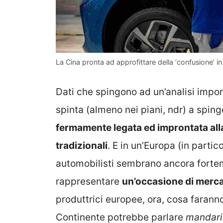
La Cina pronta ad approfittare della ‘confusione’ i
Dati che spingono ad un’analisi impo
spinta (almeno nei piani, ndr) a spinge
fermamente legata ed improntata all
tradizionali
. E in un’Europa (in partic
automobilisti sembrano ancora fortem
rappresentare
un’occasione di mercat
produttrici europee, ora, cosa faranno
Continente potrebbe parlare
mandari