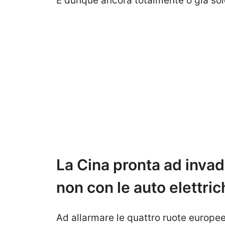
E dunque ancora totalmente o già solo
La Cina pronta ad inva
non con le auto elettric
Ad allarmare le quattro ruote europee 