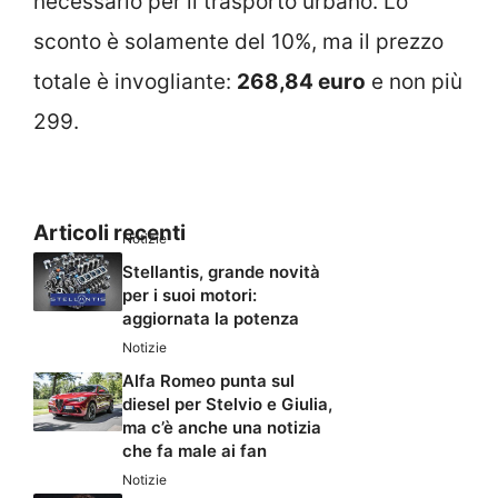
necessario per il trasporto urbano. Lo
sconto è solamente del 10%, ma il prezzo
totale è invogliante:
268,84 euro
e non più
299.
Articoli recenti
Notizie
Stellantis, grande novità
per i suoi motori:
aggiornata la potenza
Notizie
Alfa Romeo punta sul
diesel per Stelvio e Giulia,
ma c’è anche una notizia
che fa male ai fan
Notizie