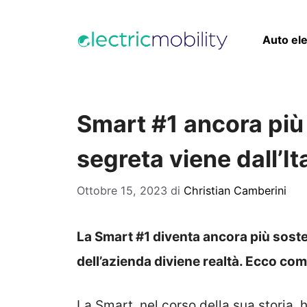
Vai
al
Auto ele
contenuto
Smart #1 ancora più 
segreta viene dall’It
Ottobre 15, 2023
di
Christian Camberini
La Smart #1 diventa ancora più soste
dell’azienda diviene realtà. Ecco com
La Smart, nel corso della sua storia, 