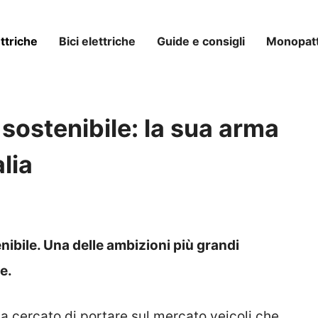
ttriche
Bici elettriche
Guide e consigli
Monopatti
sostenibile: la sua arma
alia
nibile. Una delle ambizioni più grandi
e.
ha cercato di portare sul mercato veicoli che