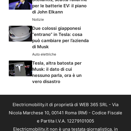
per le batterie EV: il piano
di John Elkann
Notizie
Due colossi giapponesi
“entrano” in Tesla: cosa
può cambiare per l’azienda
di Musk
Auto elettriche
Tesla, altra batosta per
Musk: il dato di cui
nessuno parla, ora è un
vero disastro
Electricmobility.it di proprietà di WEB 365 SRL - Via
Nicola Marchese 10, 00141 Roma (RM) - Codice Fiscale
e Partita I.V.A. 12279101005
Electricmobility.it non è una testata giornalistica, in