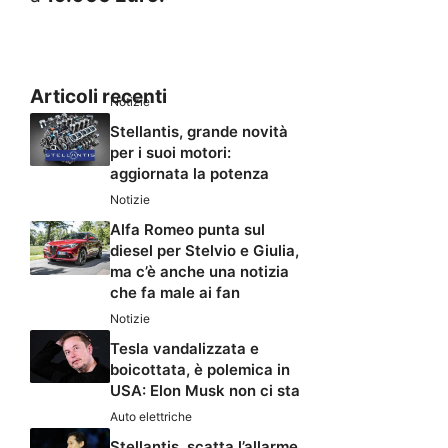
Articoli recenti
Notizie
Stellantis, grande novità
per i suoi motori:
aggiornata la potenza
Notizie
Alfa Romeo punta sul
diesel per Stelvio e Giulia,
ma c’è anche una notizia
che fa male ai fan
Notizie
Tesla vandalizzata e
boicottata, è polemica in
USA: Elon Musk non ci sta
Auto elettriche
Stellantis, scatta l’allarme