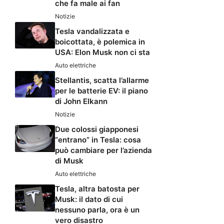
che fa male ai fan
Notizie
Tesla vandalizzata e
boicottata, è polemica in
USA: Elon Musk non ci sta
Auto elettriche
Stellantis, scatta l’allarme
per le batterie EV: il piano
di John Elkann
Notizie
Due colossi giapponesi
“entrano” in Tesla: cosa
può cambiare per l’azienda
di Musk
Auto elettriche
Tesla, altra batosta per
Musk: il dato di cui
nessuno parla, ora è un
vero disastro