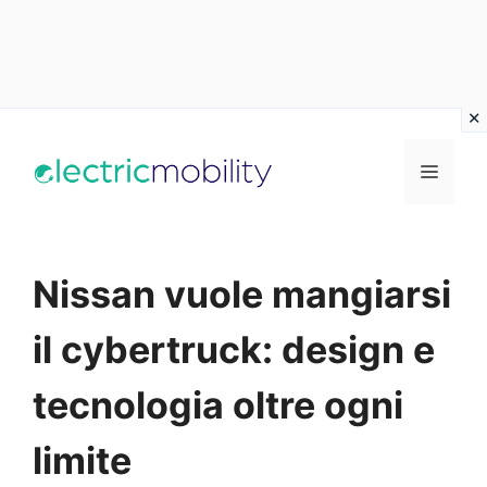
Vai
al
Menu
contenuto
Nissan vuole mangiarsi
il cybertruck: design e
tecnologia oltre ogni
limite