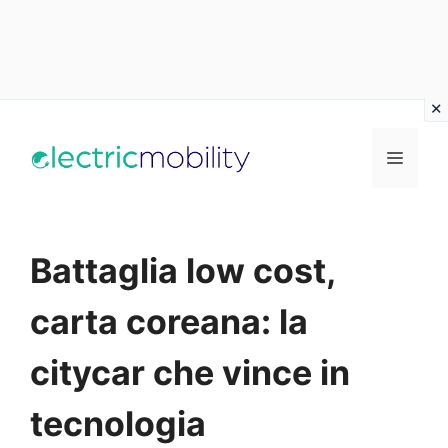
Vai
al
Menu
contenuto
Battaglia low cost,
carta coreana: la
citycar che vince in
tecnologia