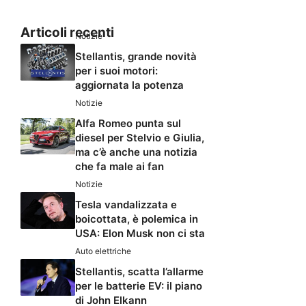
Articoli recenti
Notizie
Stellantis, grande novità
per i suoi motori:
aggiornata la potenza
Notizie
Alfa Romeo punta sul
diesel per Stelvio e Giulia,
ma c’è anche una notizia
che fa male ai fan
Notizie
Tesla vandalizzata e
boicottata, è polemica in
USA: Elon Musk non ci sta
Auto elettriche
Stellantis, scatta l’allarme
per le batterie EV: il piano
di John Elkann