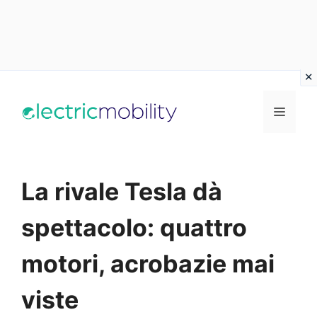
Vai
al
Menu
contenuto
La rivale Tesla dà
spettacolo: quattro
motori, acrobazie mai
viste