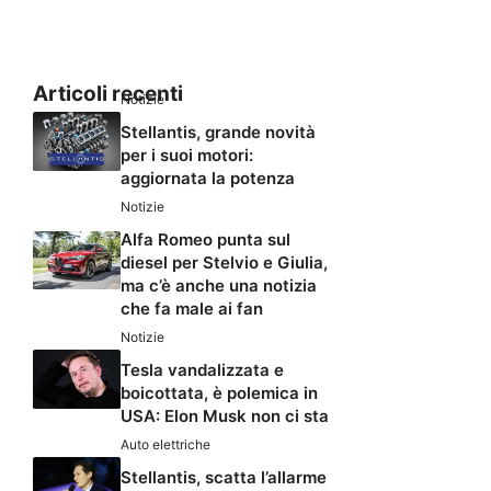
Articoli recenti
Notizie
Stellantis, grande novità
per i suoi motori:
aggiornata la potenza
Notizie
Alfa Romeo punta sul
diesel per Stelvio e Giulia,
ma c’è anche una notizia
che fa male ai fan
Notizie
Tesla vandalizzata e
boicottata, è polemica in
USA: Elon Musk non ci sta
Auto elettriche
Stellantis, scatta l’allarme