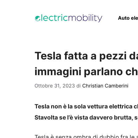
Vai
al
Auto ele
contenuto
Tesla fatta a pezzi 
immagini parlano ch
Ottobre 31, 2023
di
Christian Camberini
Tesla non è la sola vettura elettrica
Stavolta se l’è vista davvero brutta
Tesla è senza ombra di dubbio fra le 