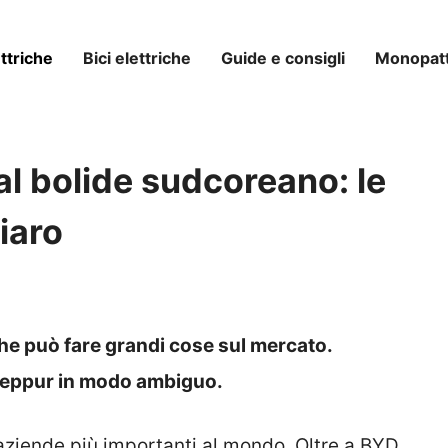
ttriche
Bici elettriche
Guide e consigli
Monopatti
dal bolide sudcoreano: le
iaro
 che può fare grandi cose sul mercato.
, seppur in modo ambiguo.
aziende più importanti al mondo. Oltre a BYD