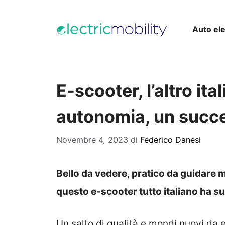
Vai
al
Auto ele
contenuto
E-scooter, l’altro ita
autonomia, un succ
Novembre 4, 2023
di
Federico Danesi
Bello da vedere, pratico da guidare 
questo e-scooter tutto italiano ha 
Un salto di qualità e mondi nuovi da