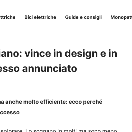
ttriche
Bici elettriche
Guide e consigli
Monopatti
liano: vince in design e in
esso annunciato
ma anche molto efficiente: ecco perché
successo
 esplorare. Lo sognano in molti ma sono meno