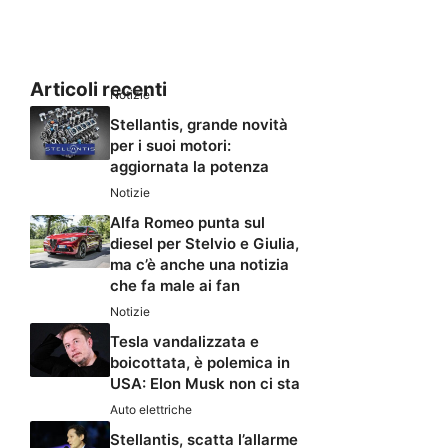
Articoli recenti
Notizie
Stellantis, grande novità
per i suoi motori:
aggiornata la potenza
Notizie
Alfa Romeo punta sul
diesel per Stelvio e Giulia,
ma c’è anche una notizia
che fa male ai fan
Notizie
Tesla vandalizzata e
boicottata, è polemica in
USA: Elon Musk non ci sta
Auto elettriche
Stellantis, scatta l’allarme