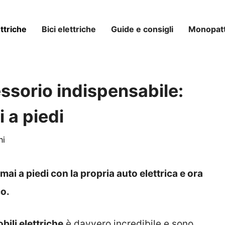
ttriche
Bici elettriche
Guide e consigli
Monopatti
essorio indispensabile:
i a piedi
ni
ai a piedi con la propria auto elettrica e ora
co.
ili elettriche
è davvero incredibile e sono