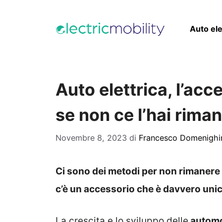
Vai
al
Auto ele
contenuto
Auto elettrica, l’acc
se non ce l’hai riman
Novembre 8, 2023
di
Francesco Domenighi
Ci sono dei metodi per non rimanere m
c’è un accessorio che è davvero uni
La crescita e lo sviluppo delle
automob