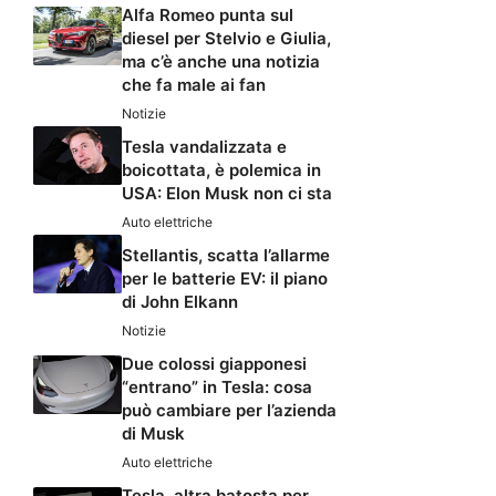
Alfa Romeo punta sul
diesel per Stelvio e Giulia,
ma c’è anche una notizia
che fa male ai fan
Notizie
Tesla vandalizzata e
boicottata, è polemica in
USA: Elon Musk non ci sta
Auto elettriche
Stellantis, scatta l’allarme
per le batterie EV: il piano
di John Elkann
Notizie
Due colossi giapponesi
“entrano” in Tesla: cosa
può cambiare per l’azienda
di Musk
Auto elettriche
Tesla, altra batosta per