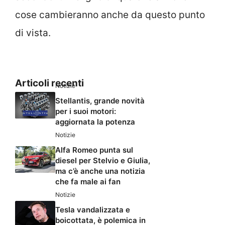
cose cambieranno anche da questo punto
di vista.
Articoli recenti
Notizie
Stellantis, grande novità
per i suoi motori:
aggiornata la potenza
Notizie
Alfa Romeo punta sul
diesel per Stelvio e Giulia,
ma c’è anche una notizia
che fa male ai fan
Notizie
Tesla vandalizzata e
boicottata, è polemica in