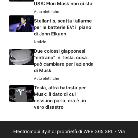
USA: Elon Musk non ci sta
Auto elettriche
Stellantis, scatta l’allarme
per le batterie EV: il piano
di John Elkann
Notizie
Due colossi giapponesi
“entrano” in Tesla: cosa
può cambiare per l’azienda
di Musk
Auto elettriche
Tesla, altra batosta per
Musk: il dato di cui
nessuno parla, ora è un
vero disastro
Electricmobility.it di proprietà di WEB 365 SRL - Via