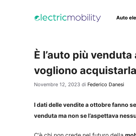
Vai
al
Auto ele
contenuto
È l’auto più venduta
vogliono acquistarla 
Novembre 12, 2023
di
Federico Danesi
I dati delle vendite a ottobre fanno 
venduta ma non se l’aspettava ness
C’è chi non crede nel futuro della
mobi