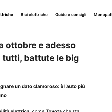
ttriche
Bici elettriche
Guide e consigli
Monopatti
 a ottobre e adesso
tutti, battute le big
segnare un dato clamoroso: è l’auto più
uno
lità elettrica
, come
Toyota
che sta