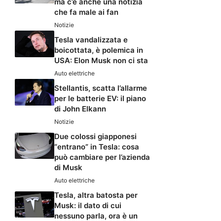
ma c’è anche una notizia
che fa male ai fan
Notizie
Tesla vandalizzata e
boicottata, è polemica in
USA: Elon Musk non ci sta
Auto elettriche
Stellantis, scatta l’allarme
per le batterie EV: il piano
di John Elkann
Notizie
Due colossi giapponesi
“entrano” in Tesla: cosa
può cambiare per l’azienda
di Musk
Auto elettriche
Tesla, altra batosta per
Musk: il dato di cui
nessuno parla, ora è un